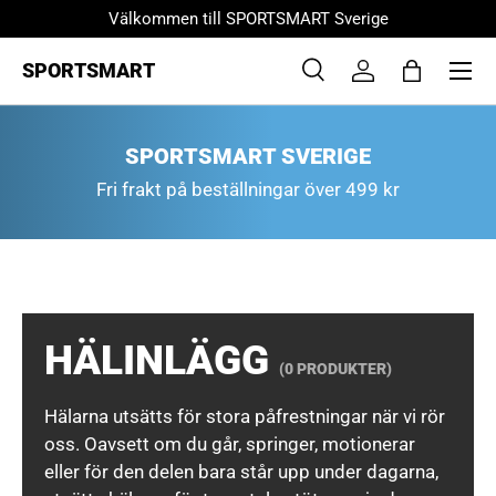
Välkommen till SPORTSMART Sverige
HOPPA TILL INNEHÅLL
Menu
SPORTSMART
Sök
Logga in
Väska
Sök
Product type
Alla
SPORTSMART SVERIGE
Fri frakt på beställningar över 499 kr
HÄLINLÄGG
(0 PRODUKTER)
Hälarna utsätts för stora påfrestningar när vi rör
oss. Oavsett om du går, springer, motionerar
eller för den delen bara står upp under dagarna,