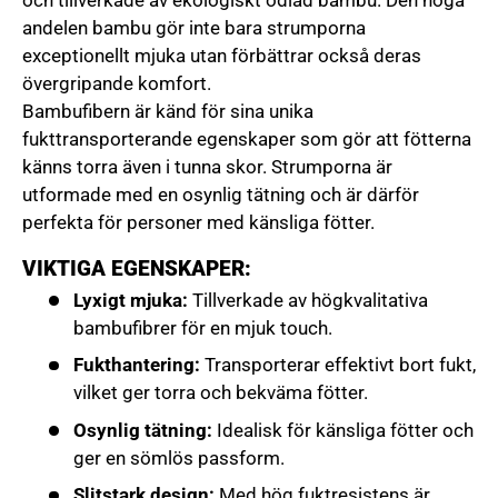
och tillverkade av ekologiskt odlad bambu. Den höga
andelen bambu gör inte bara strumporna
exceptionellt mjuka utan förbättrar också deras
övergripande komfort.
Bambufibern är känd för sina unika
fukttransporterande egenskaper som gör att fötterna
känns torra även i tunna skor. Strumporna är
utformade med en osynlig tätning och är därför
perfekta för personer med känsliga fötter.
VIKTIGA EGENSKAPER:
Lyxigt mjuka:
Tillverkade av högkvalitativa
bambufibrer för en mjuk touch.
Fukthantering:
Transporterar effektivt bort fukt,
vilket ger torra och bekväma fötter.
Osynlig tätning:
Idealisk för känsliga fötter och
ger en sömlös passform.
Slitstark design:
Med hög fuktresistens är