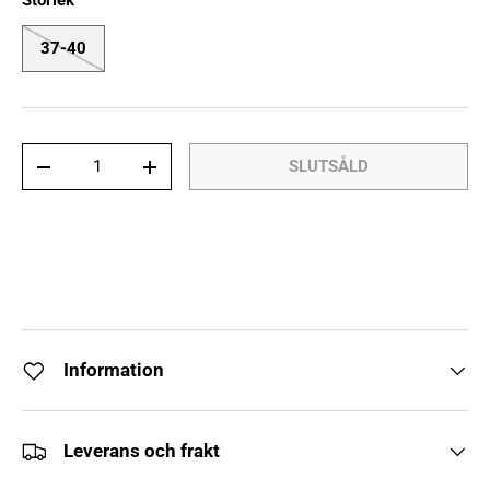
Storlek
37-40
Antal
SLUTSÅLD
DECREASE QUANTITY
INCREASE QUANTITY
Information
Leverans och frakt